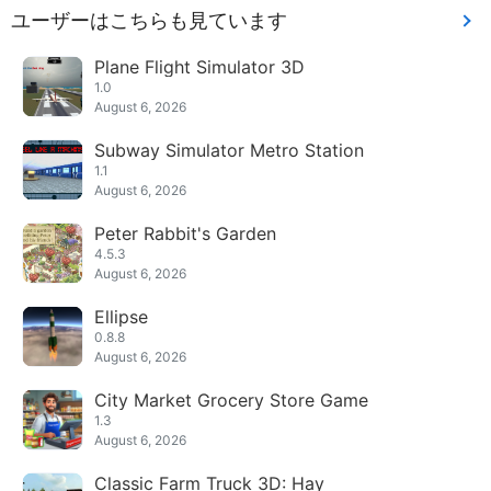
ユーザーはこちらも見ています
Plane Flight Simulator 3D
1.0
August 6, 2026
Subway Simulator Metro Station
1.1
August 6, 2026
Peter Rabbit's Garden
4.5.3
August 6, 2026
Ellipse
0.8.8
August 6, 2026
City Market Grocery Store Game
1.3
August 6, 2026
Classic Farm Truck 3D: Hay