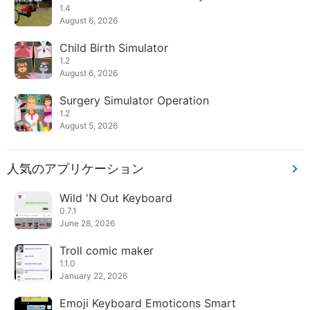
1.4
August 6, 2026
Child Birth Simulator
1.2
August 6, 2026
Surgery Simulator Operation
1.2
August 5, 2026
人気のアプリケーション
Wild 'N Out Keyboard
0.7.1
June 28, 2026
Troll comic maker
1.1.0
January 22, 2026
Emoji Keyboard Emoticons Smart